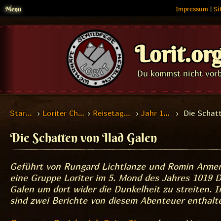
Menü
Impressum
|
Si
Lorit.or
Du kommst nicht vorb
Startseite
›
Loriter Chroniken
›
Reisetagebücher
›
Jahr 1019 DF
› Die Schatt
Die Schatten von Ilad Galen
Geführt von Rungard Lichtlanze und Romin Armen
eine Gruppe Loriter im 5. Mond des Jahres 1019 D
Galen um dort wider die Dunkelheit zu streiten. 
sind zwei Berichte von diesem Abenteuer enthalt